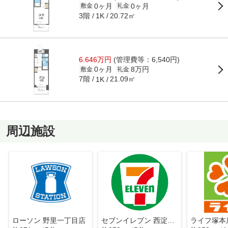
0ヶ月
0ヶ月
敷金
礼金
3階
20.72㎡
1K
6.646万円
(管理費等：6,540円)
0ヶ月
8万円
敷金
礼金
7階
21.09㎡
1K
周辺施設
ローソン 野里一丁目店
セブンイレブン 西淀川税務署前店
ライフ塚本