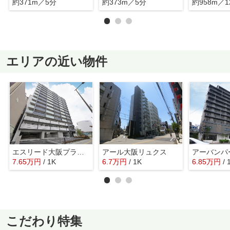
約371m／5分
約373m／5分
約958m／1
エリアの近い物件
エスリード大阪プライムゲート
アール大阪リュクス
アーバンパ
7.65
万
円
/ 1K
6.7
万
円
/ 1K
6.85
万
円
/ 
こだわり特集