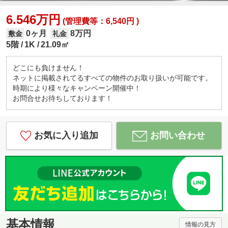
6.546万円
(管理費等：6,540円 )
0ヶ月
8万円
敷金
礼金
5階
1K
21.09㎡
どこにも負けません！
ネットに掲載されてるすべての物件のお取り扱いが可能です。
時期により様々なキャンペーン開催中！
お問合せお待ちしております！
お気に入り追加
お問い合わせ
基本情報
情報の見方