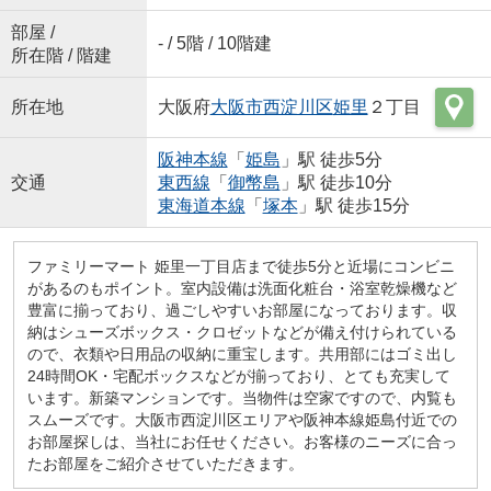
部屋 /
- / 5階 / 10階建
所在階 / 階建
所在地
大阪府
大阪市西淀川区
姫里
２丁目
阪神本線
「
姫島
」駅 徒歩5分
交通
東西線
「
御幣島
」駅 徒歩10分
東海道本線
「
塚本
」駅 徒歩15分
ファミリーマート 姫里一丁目店まで徒歩5分と近場にコンビニ
があるのもポイント。室内設備は洗面化粧台・浴室乾燥機など
豊富に揃っており、過ごしやすいお部屋になっております。収
納はシューズボックス・クロゼットなどが備え付けられている
ので、衣類や日用品の収納に重宝します。共用部にはゴミ出し
24時間OK・宅配ボックスなどが揃っており、とても充実して
います。新築マンションです。当物件は空家ですので、内覧も
スムーズです。大阪市西淀川区エリアや阪神本線姫島付近での
お部屋探しは、当社にお任せください。お客様のニーズに合っ
たお部屋をご紹介させていただきます。