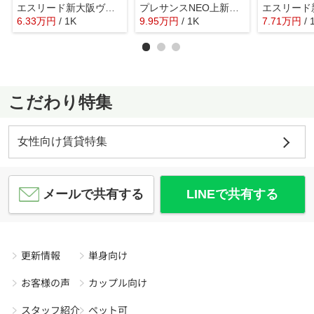
エスリード新大阪ヴェルデ
プレサンスNEO上新庄PRIMECRUIS
6.33
万
円
/ 1K
9.95
万
円
/ 1K
7.71
万
円
/ 
こだわり特集
女性向け賃貸特集
メールで共有する
LINEで共有する
更新情報
単身向け
お客様の声
カップル向け
スタッフ紹介
ペット可