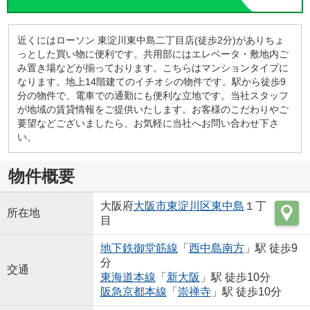
近くにはローソン 東淀川東中島二丁目店(徒歩2分)がありちょ
っとした買い物に便利です。共用部にはエレベータ・敷地内ご
み置き場などが揃っております。こちらはマンションタイプに
なります。地上14階建てのイチオシの物件です。駅から徒歩9
分の物件で、電車での通勤にも便利な立地です。当社スタッフ
が地域の賃貸情報をご提供いたします。お客様のこだわりやご
要望などございましたら、お気軽に当社へお問い合わせ下さ
い。
物件概要
大阪府
大阪市東淀川区
東中島
１丁
所在地
目
地下鉄御堂筋線
「
西中島南方
」駅 徒歩9
分
交通
東海道本線
「
新大阪
」駅 徒歩10分
阪急京都本線
「
崇禅寺
」駅 徒歩10分