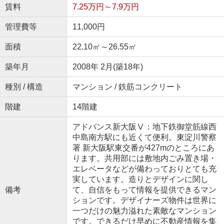
賃料
7.25万円～7.9万円
管理費等
11,000円
面積
22.10㎡～26.55㎡
築年月
2008年 2月(築18年)
種別 / 構造
マンション / 鉄筋コンクリート
階建
14階建
アドバンス新大阪Ⅴ：地下鉄御堂筋線西
中島南方駅にも近くて便利。東淀川警察
署 新大阪駅東交番が427mのところにあ
ります。共用部には敷地内ごみ置き場・
エレベータなどが備わっておりとても充
実しています。造りとデザインに関し
備考
て、自信をもって情報を提供できるマン
ションです。デザイナーズ物件は世界に
一つだけの魅力溢れた素敵なマンション
です。できるだけ早めに不動産情報を集