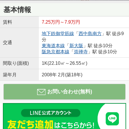
基本情報
賃料
7.25万円～7.9万円
地下鉄御堂筋線
「
西中島南方
」駅 徒歩9
分
交通
東海道本線
「
新大阪
」駅 徒歩10分
阪急京都本線
「
崇禅寺
」駅 徒歩10分
間取り(面積)
1K(22.10㎡～26.55㎡)
築年月
2008年 2月(築18年)
お問い合わせ(無料)