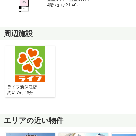
4階
21.46㎡
1K
周辺施設
ライフ新深江店
約417m／6分
エリアの近い物件