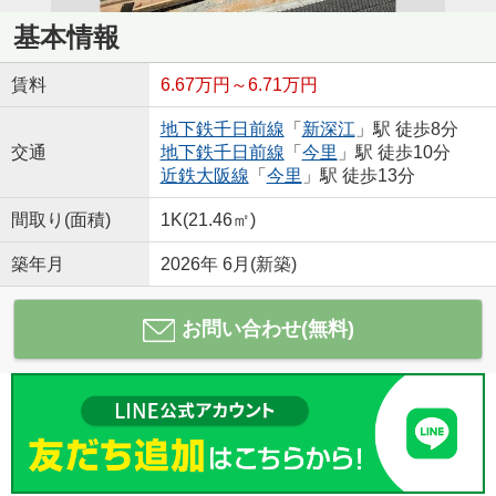
基本情報
賃料
6.67万円～6.71万円
地下鉄千日前線
「
新深江
」駅 徒歩8分
交通
地下鉄千日前線
「
今里
」駅 徒歩10分
近鉄大阪線
「
今里
」駅 徒歩13分
間取り(面積)
1K(21.46㎡)
築年月
2026年 6月(新築)
お問い合わせ(無料)