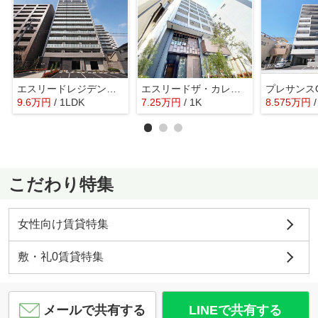
エスリードレジデンス玉造ザ・イースト
エスリードザ・カレント大阪
9.6
万
円
/ 1LDK
7.25
万
円
/ 1K
8.575
万
円
こだわり特集
女性向け賃貸特集
敷・礼0賃貸特集
メールで共有する
LINEで共有する