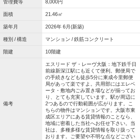
管理費等
8,000円
面積
21.46㎡
築年月
2026年 6月(新築)
種別 / 構造
マンション / 鉄筋コンクリート
階建
10階建
エスリード ザ・レーヴ大阪：地下鉄千日
前線新深江駅にも近くて便利。郵便局で
の手続きなども徒歩5分に東成今里郵便
局があって楽ですよ。共用部にはエレベ
ータ・敷地内ごみ置き場などが揃ってお
り、とても充実しています。駅が周辺に
備考
2つあるので行動範囲が広がります。こ
ちらの物件はマンションです。大阪市東
成区エリアにある賃貸情報のことなら、
地域に密着した当社へお任せ下さい。当
社は、多種多様な賃貸情報を取り扱って
おります。ご要望や不明な点などござい