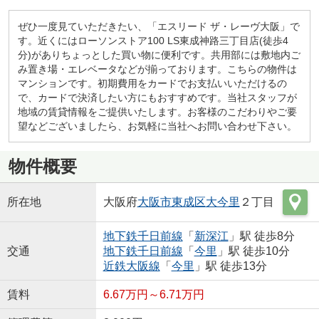
ぜひ一度見ていただきたい、「エスリード ザ・レーヴ大阪」で
す。近くにはローソンストア100 LS東成神路三丁目店(徒歩4
分)がありちょっとした買い物に便利です。共用部には敷地内ご
み置き場・エレベータなどが揃っております。こちらの物件は
マンションです。初期費用をカードでお支払いいただけるの
で、カードで決済したい方にもおすすめです。当社スタッフが
地域の賃貸情報をご提供いたします。お客様のこだわりやご要
望などございましたら、お気軽に当社へお問い合わせ下さい。
物件概要
所在地
大阪府
大阪市東成区
大今里
２丁目
地下鉄千日前線
「
新深江
」駅 徒歩8分
交通
地下鉄千日前線
「
今里
」駅 徒歩10分
近鉄大阪線
「
今里
」駅 徒歩13分
賃料
6.67万円～6.71万円