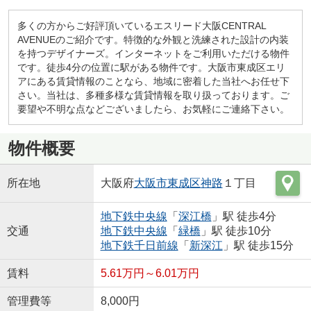
多くの方からご好評頂いているエスリード大阪CENTRAL
AVENUEのご紹介です。特徴的な外観と洗練された設計の内装
を持つデザイナーズ。インターネットをご利用いただける物件
です。徒歩4分の位置に駅がある物件です。大阪市東成区エリ
アにある賃貸情報のことなら、地域に密着した当社へお任せ下
さい。当社は、多種多様な賃貸情報を取り扱っております。ご
要望や不明な点などございましたら、お気軽にご連絡下さい。
物件概要
所在地
大阪府
大阪市東成区
神路
１丁目
地下鉄中央線
「
深江橋
」駅 徒歩4分
交通
地下鉄中央線
「
緑橋
」駅 徒歩10分
地下鉄千日前線
「
新深江
」駅 徒歩15分
賃料
5.61万円～6.01万円
管理費等
8,000円