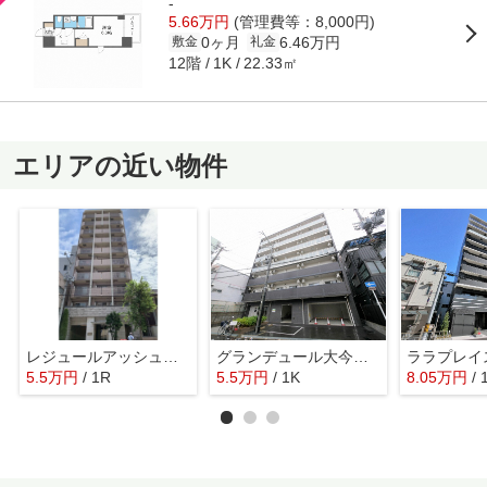
-
5.66万円
(管理費等：8,000円)
0ヶ月
6.46万円
敷金
礼金
12階
22.33㎡
1K
エリアの近い物件
レジュールアッシュ長堀通南
グランデュール大今里西
5.5
万
円
/ 1R
5.5
万
円
/ 1K
8.05
万
円
/ 