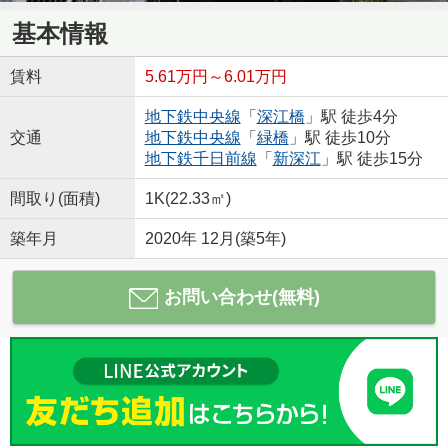
基本情報
賃料
5.61万円～6.01万円
地下鉄中央線
「
深江橋
」駅 徒歩4分
交通
地下鉄中央線
「
緑橋
」駅 徒歩10分
地下鉄千日前線
「
新深江
」駅 徒歩15分
間取り(面積)
1K(22.33㎡)
築年月
2020年 12月(築5年)
お問い合わせ(無料)