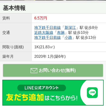
基本情報
賃料
6.5万円
地下鉄千日前線
「
新深江
」駅 徒歩8分
交通
近鉄大阪線
「
布施
」駅 徒歩10分
地下鉄千日前線
「
小路
」駅 徒歩13分
間取り(面積)
1K(21.83㎡)
築年月
2020年 1月(築6年)
お問い合わせ(無料)