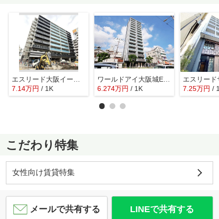
エスリード大阪イーストエッジ
ワールドアイ大阪城EASTアドバンス
7.14
万
円
/ 1K
6.274
万
円
/ 1K
7.25
万
円
/ 
こだわり特集
女性向け賃貸特集
メールで共有する
LINEで共有する