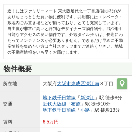
近くにはファミリーマート 東大阪足代北一丁目店(徒歩3分)が
ありちょっとした買い物に便利です。共用部にはエレベータ・
敷地内ごみ置き場などが揃っており、とても充実しています。
自由度が非常に高いと評判なデザイナーズ物件物件。2駅利用
可能なアクセスの良い物件です。外観タイル張りは、長期にわ
たってメンテナンスが必要ありません。できるだけ早めに不動
産情報を集めたい方は当社スタッフまでご連絡ください。地域
の不動産情報をいち早くお届けします。
物件概要
所在地
大阪府
大阪市東成区
深江南
３丁目
地下鉄千日前線
「
新深江
」駅 徒歩8分
交通
近鉄大阪線
「
布施
」駅 徒歩10分
地下鉄千日前線
「
小路
」駅 徒歩13分
賃料
6.5万円