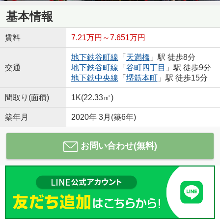
基本情報
賃料
7.21万円～7.651万円
地下鉄谷町線
「
天満橋
」駅 徒歩8分
交通
地下鉄谷町線
「
谷町四丁目
」駅 徒歩9分
地下鉄中央線
「
堺筋本町
」駅 徒歩15分
間取り(面積)
1K(22.33㎡)
築年月
2020年 3月(築6年)
お問い合わせ(無料)