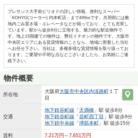
プレサンス大手前ピリオドの詳しい情報。便利なスーパー
「KOHYO(コーヨー) 内本町店」まで499mです。共用部には敷
地内ごみ置き場・エレベータなどが揃っており、とても充実し
ています。駅から徒歩8分に立地する、魅力的な駅近物件で
す。地上15階建ての物件は、弊社イチオシの物件です。大阪市
中央区エリアにある賃貸情報のことなら、地域に密着した当社
へお任せ下さい。当社は、多種多様な賃貸情報を取り扱ってお
ります。ご要望や不明な点などございましたら、お気軽にご連
絡下さい。
物件概要
大阪府
大阪市中央区
内淡路町
１丁
所在地
目
地下鉄谷町線
「
天満橋
」駅 徒歩8分
交通
地下鉄谷町線
「
谷町四丁目
」駅 徒歩9分
地下鉄中央線
「
堺筋本町
」駅 徒歩15分
賃料
7.21万円～7.651万円