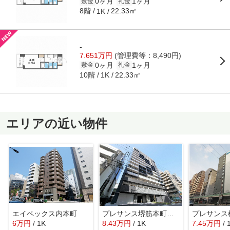
0ヶ月
1ヶ月
敷金
礼金
8階
22.33㎡
1K
-
7.651万円
(管理費等：8,490円)
0ヶ月
1ヶ月
敷金
礼金
10階
22.33㎡
1K
エリアの近い物件
エイペックス内本町
プレサンス堺筋本町センティス
6
万
円
/ 1K
8.43
万
円
/ 1K
7.45
万
円
/ 