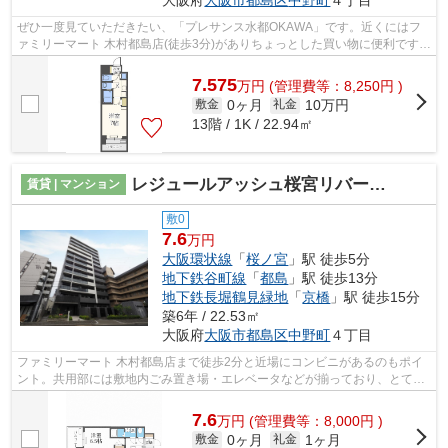
大阪府
大阪市都島区
中野町
４丁目
ぜひ一度見ていただきたい、「プレサンス水都OKAWA」です。近くにはフ
ァミリーマート 木村都島店(徒歩3分)がありちょっとした買い物に便利です。
共用部にはエレベータ・敷地内ごみ置き...
7.575
万
円
(管理費等：8,250円 )
0ヶ月
10万円
敷金
礼金
13階 / 1K / 22.94㎡
レジュールアッシュ桜宮リバーコート
賃貸 | マンション
敷0
7.6
万円
大阪環状線
「
桜ノ宮
」駅 徒歩5分
地下鉄谷町線
「
都島
」駅 徒歩13分
地下鉄長堀鶴見緑地
「
京橋
」駅 徒歩15分
築6年 / 22.53㎡
大阪府
大阪市都島区
中野町
４丁目
ファミリーマート 木村都島店まで徒歩2分と近場にコンビニがあるのもポイ
ント。共用部には敷地内ごみ置き場・エレベータなどが揃っており、とても
充実しています。2駅利用可能でとても...
7.6
万
円
(管理費等：8,000円 )
0ヶ月
1ヶ月
敷金
礼金