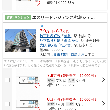
9階 / 1K / 22.53㎡
エスリードレジデンス都島シティフロント
賃貸 | マンション
礼0
7.9
8.3
万円～
万円
地下鉄谷町線
「
都島
」駅 徒歩5分
地下鉄谷町線
「
野江内代
」駅 徒歩15分
大阪環状線
「
桜ノ宮
」駅 徒歩15分
築3年 / 22.33㎡
大阪府
大阪市都島区
都島北通
１丁目
近くにはファミリーマート 都島本通三丁目店(徒歩5分)がありちょっとした買
い物に便利です。行く先に応じて経路を選べる、2駅利用可能な物件です。
素敵な景色が堪能できる、地上13階建...
7.9
万
円
(管理費等：10,000円 )
要相談
0万円
敷金
礼金
3階 / 1K / 22.33㎡
8.3
万
円
(管理費等：10,000円 )
1ヶ月
0万円
敷金
礼金
13階 / 1K / 22.33㎡