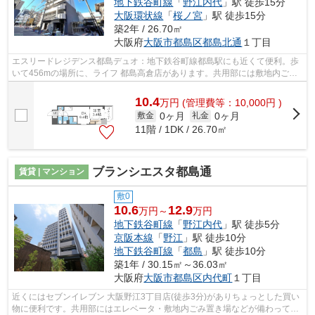
地下鉄谷町線
「
野江内代
」駅 徒歩15分
大阪環状線
「
桜ノ宮
」駅 徒歩15分
築2年 / 26.70㎡
大阪府
大阪市都島区
都島北通
１丁目
エスリードレジデンス都島デュオ：地下鉄谷町線都島駅にも近くて便利。歩
いて456mの場所に、ライフ 都島高倉店があります。共用部には敷地内ごみ
置き場・エレベータなど様々な設備やサ...
10.4
万
円
(管理費等：10,000円 )
0ヶ月
0ヶ月
敷金
礼金
11階 / 1DK / 26.70㎡
ブランシエスタ都島通
賃貸 | マンション
敷0
10.6
12.9
万円～
万円
地下鉄谷町線
「
野江内代
」駅 徒歩5分
京阪本線
「
野江
」駅 徒歩10分
地下鉄谷町線
「
都島
」駅 徒歩10分
築1年 / 30.15㎡～36.03㎡
大阪府
大阪市都島区
内代町
１丁目
近くにはセブンイレブン 大阪野江3丁目店(徒歩3分)がありちょっとした買い
物に便利です。共用部にはエレベータ・敷地内ごみ置き場などが備わってお