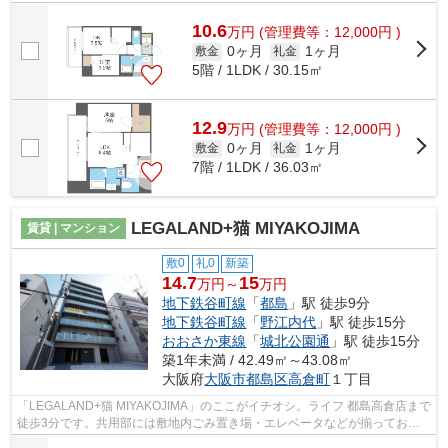
りとても充実しています。おしゃれな...
10.6
万
円
(管理費等：12,000円 )
0ヶ月
1ヶ月
敷金
礼金
5階 / 1LDK / 30.15㎡
12.9
万
円
(管理費等：12,000円 )
0ヶ月
1ヶ月
敷金
礼金
7階 / 1LDK / 36.03㎡
LEGALAND+猫 MIYAKOJIMA
賃貸 | マンション
敷0
礼0
新築
14.7
15
万円～
万円
地下鉄谷町線
「
都島
」駅 徒歩9分
地下鉄谷町線
「
野江内代
」駅 徒歩15分
おおさか東線
「
城北公園通
」駅 徒歩15分
築1年未満 / 42.49㎡～43.08㎡
大阪府
大阪市都島区
高倉町
１丁目
「LEGALAND+猫 MIYAKOJIMA」のここがイチオシ。ライフ 都島高倉店まで
徒歩3分です。共用部には敷地内ごみ置き場・エレベータなどが揃ってお
り、とても充実しています。素敵な外観タイ...