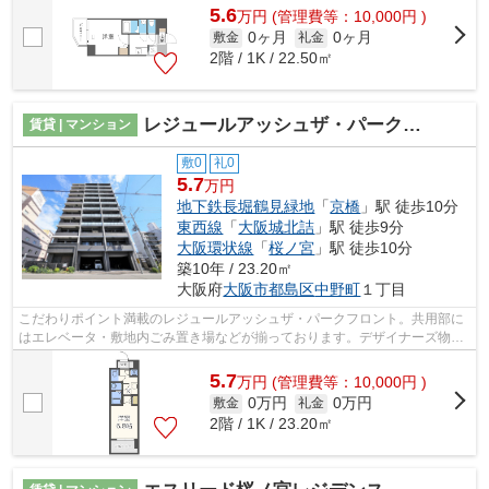
5.6
万
円
(管理費等：10,000円 )
0ヶ月
0ヶ月
敷金
礼金
2階 / 1K / 22.50㎡
レジュールアッシュザ・パークフロント
賃貸 | マンション
敷0
礼0
5.7
万円
地下鉄長堀鶴見緑地
「
京橋
」駅 徒歩10分
東西線
「
大阪城北詰
」駅 徒歩9分
大阪環状線
「
桜ノ宮
」駅 徒歩10分
築10年 / 23.20㎡
大阪府
大阪市都島区
中野町
１丁目
こだわりポイント満載のレジュールアッシュザ・パークフロント。共用部に
はエレベータ・敷地内ごみ置き場などが揃っております。デザイナーズ物件
だからこそ、外見だけでなく機能性も...
5.7
万
円
(管理費等：10,000円 )
0万円
0万円
敷金
礼金
2階 / 1K / 23.20㎡