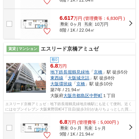
6.617
万
円
(管理費等：6,830円 )
0ヶ月
10万円
敷金
礼金
8階 / 1K / 22.04㎡
エスリード京橋アミュゼ
賃貸 | マンション
敷0
6.8
万円
地下鉄長堀鶴見緑地
「
京橋
」駅 徒歩5分
東西線
「
大阪城北詰
」駅 徒歩8分
大阪環状線
「
京橋
」駅 徒歩10分
築7年 / 21.94㎡
大阪府
大阪市都島区
中野町
１丁目
エスリード京橋アミュゼ：地下鉄長堀鶴見緑地京橋駅にも近くて便利。近く
にはセブンイレブン 大阪東野田町4丁目店(徒歩3分)がありちょっとした買い
物に便利です。共用部にはエレベータ...
6.8
万
円
(管理費等：5,000円 )
0ヶ月
1ヶ月
敷金
礼金
9階 / 1K / 21.94㎡