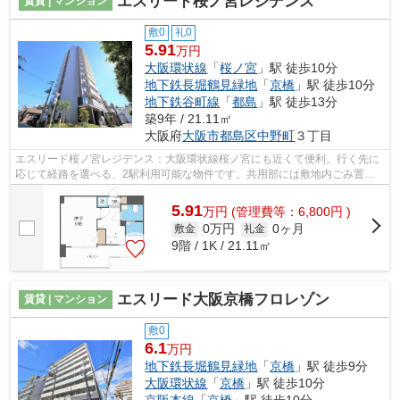
エスリード桜ノ宮レジデンス
賃貸 | マンション
敷0
礼0
5.91
万円
大阪環状線
「
桜ノ宮
」駅 徒歩10分
地下鉄長堀鶴見緑地
「
京橋
」駅 徒歩10分
地下鉄谷町線
「
都島
」駅 徒歩13分
築9年 / 21.11㎡
大阪府
大阪市都島区
中野町
３丁目
エスリード桜ノ宮レジデンス：大阪環状線桜ノ宮にも近くて便利。行く先に
応じて経路を選べる、2駅利用可能な物件です。共用部には敷地内ごみ置き
場・エレベータなどが揃っており、とて...
5.91
万
円
(管理費等：6,800円 )
0万円
0ヶ月
敷金
礼金
9階 / 1K / 21.11㎡
エスリード大阪京橋フロレゾン
賃貸 | マンション
敷0
6.1
万円
地下鉄長堀鶴見緑地
「
京橋
」駅 徒歩9分
大阪環状線
「
京橋
」駅 徒歩10分