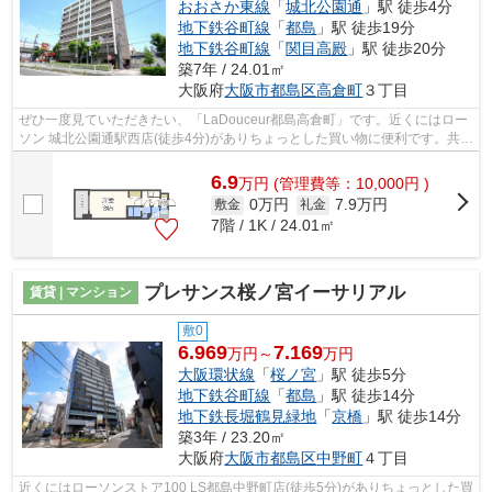
おおさか東線
「
城北公園通
」駅 徒歩4分
地下鉄谷町線
「
都島
」駅 徒歩19分
地下鉄谷町線
「
関目高殿
」駅 徒歩20分
築7年 / 24.01㎡
大阪府
大阪市都島区
高倉町
３丁目
ぜひ一度見ていただきたい、「LaDouceur都島高倉町」です。近くにはロー
ソン 城北公園通駅西店(徒歩4分)がありちょっとした買い物に便利です。共用
部にはエレベータ・敷地内ごみ置き場...
6.9
万
円
(管理費等：10,000円 )
0万円
7.9万円
敷金
礼金
7階 / 1K / 24.01㎡
プレサンス桜ノ宮イーサリアル
賃貸 | マンション
敷0
6.969
7.169
万円～
万円
大阪環状線
「
桜ノ宮
」駅 徒歩5分
地下鉄谷町線
「
都島
」駅 徒歩14分
地下鉄長堀鶴見緑地
「
京橋
」駅 徒歩14分
築3年 / 23.20㎡
大阪府
大阪市都島区
中野町
４丁目
近くにはローソンストア100 LS都島中野町店(徒歩5分)がありちょっとした買