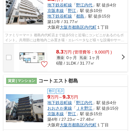
地下鉄谷町線
「
野江内代
」駅 徒歩4分
京阪本線
「
野江
」駅 徒歩10分
地下鉄谷町線
「
都島
」駅 徒歩15分
築11年 / 31.77㎡
大阪府
大阪市都島区
内代町
１丁目
ファミリーマート 都島内代町店まで徒歩5分と近場にコンビニがあるのもポ
イント。共用部には敷地内ごみ置き場・エレベータなど様々な設備やサービ
スが揃っているので便利です。駅から...
8.3
万
円
(管理費等：9,000円 )
0ヶ月
1ヶ月
敷金
礼金
6階 / 1LDK / 31.77㎡
コートエスト都島
賃貸 | マンション
敷0
礼0
9
9.3
万円～
万円
地下鉄谷町線
「
野江内代
」駅 徒歩4分
おおさか東線
「
ＪＲ野江
」駅 徒歩15分
京阪本線
「
野江
」駅 徒歩15分
築4年 / 27.23㎡～27.48㎡
大阪府
大阪市都島区
内代町
１丁目