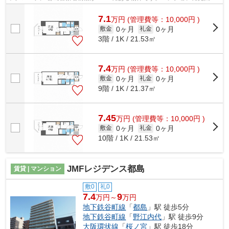
を繋いでパソコンを使いやすくしました。利便...
7.1
万
円
(管理費等：10,000円 )
0ヶ月
0ヶ月
敷金
礼金
3階 / 1K / 21.53㎡
7.4
万
円
(管理費等：10,000円 )
0ヶ月
0ヶ月
敷金
礼金
9階 / 1K / 21.37㎡
7.45
万
円
(管理費等：10,000円 )
0ヶ月
0ヶ月
敷金
礼金
10階 / 1K / 21.53㎡
JMFレジデンス都島
賃貸 | マンション
敷0
礼0
7.4
9
万円～
万円
地下鉄谷町線
「
都島
」駅 徒歩5分
地下鉄谷町線
「
野江内代
」駅 徒歩9分
大阪環状線
「
桜ノ宮
」駅 徒歩18分