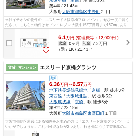
京阪本線
「
京橋
」駅 徒歩10分
築4年 / 21.43㎡
大阪府
大阪市都島区
中野町
２丁目
当社イチオシの物件の「エスリード大阪京橋フロレゾン」。ぜひ一度ご覧く
ださい。こちらの物件はセブンイレブン 大阪中野2丁目店まで157mにありま
す。共用部には敷地内ごみ置き場・エ...
6.1
万
円
(管理費等：12,000円 )
0ヶ月
7.3万円
敷金
礼金
7階 / 1K / 21.43㎡
エスリード京橋グランツ
賃貸 | マンション
敷0
6.36
6.57
万円～
万円
地下鉄長堀鶴見緑地
「
京橋
」駅 徒歩3分
東西線
「
大阪城北詰
」駅 徒歩5分
大阪環状線
「
京橋
」駅 徒歩5分
築9年 / 22.18㎡
大阪府
大阪市都島区
東野田町
１丁目
大阪市都島区周辺にある物件をお求めの方は「エスリード京橋グランツ」は
いかがでしょうか。ご利用可能な駅が2つあり、行き先に応じて乗車駅の使
い分けができます。駅から徒歩3分とい...