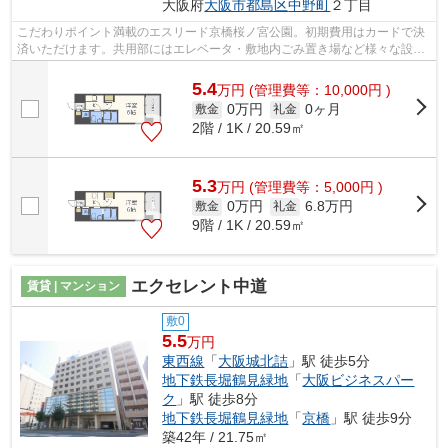
大阪府
大阪市都島区
中野町
２丁目
こだわりポイント満載のエスリード京橋桜ノ宮公園。初期費用はカードで決
済いただけます。共用部にはエレベータ・敷地内ごみ置き場など様々な設備
やサービスが揃っているので便利です...
5.4
万
円
(管理費等：10,000円 )
0万円
0ヶ月
敷金
礼金
2階 / 1K / 20.59㎡
5.3
万
円
(管理費等：5,000円 )
0万円
6.8万円
敷金
礼金
9階 / 1K / 20.59㎡
エクセレント中道
賃貸 | マンション
敷0
5.5
万円
東西線
「
大阪城北詰
」駅 徒歩5分
地下鉄長堀鶴見緑地
「
大阪ビジネスパー
ク
」駅 徒歩8分
地下鉄長堀鶴見緑地
「
京橋
」駅 徒歩9分
築42年 / 21.75㎡