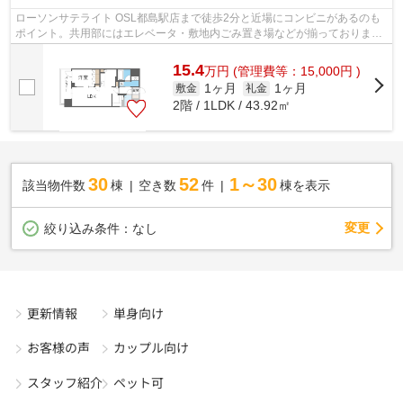
ローソンサテライト OSL都島駅店まで徒歩2分と近場にコンビニがあるのも
ポイント。共用部にはエレベータ・敷地内ごみ置き場などが揃っておりま
す。築1年の築浅物件。クレジットカード...
15.4
万
円
(管理費等：15,000円 )
1ヶ月
1ヶ月
敷金
礼金
2階 / 1LDK / 43.92㎡
30
52
1～30
該当物件数
棟
空き数
件
棟を表示
変更
絞り込み条件：
なし
更新情報
単身向け
お客様の声
カップル向け
スタッフ紹介
ペット可