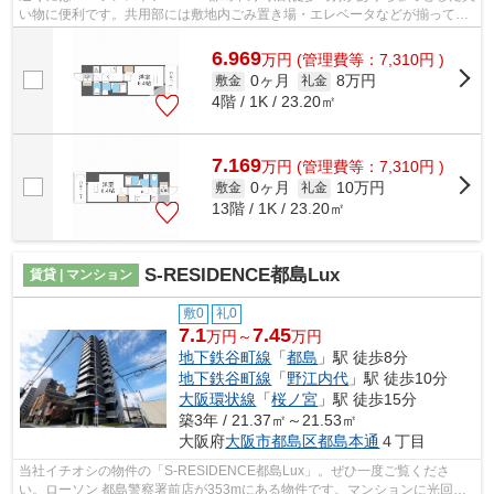
い物に便利です。共用部には敷地内ごみ置き場・エレベータなどが揃ってお
り、とても充実しています。日頃から...
6.969
万
円
(管理費等：7,310円 )
0ヶ月
8万円
敷金
礼金
4階 / 1K / 23.20㎡
7.169
万
円
(管理費等：7,310円 )
0ヶ月
10万円
敷金
礼金
13階 / 1K / 23.20㎡
S-RESIDENCE都島Lux
賃貸 | マンション
敷0
礼0
7.1
7.45
万円～
万円
地下鉄谷町線
「
都島
」駅 徒歩8分
地下鉄谷町線
「
野江内代
」駅 徒歩10分
大阪環状線
「
桜ノ宮
」駅 徒歩15分
築3年 / 21.37㎡～21.53㎡
大阪府
大阪市都島区
都島本通
４丁目
当社イチオシの物件の「S-RESIDENCE都島Lux」。ぜひ一度ご覧くださ
い。ローソン 都島警察署前店が353mにある物件です。マンションに光回線