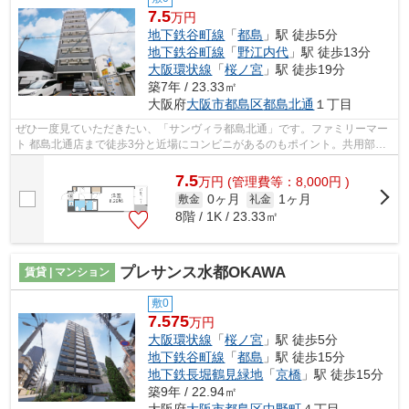
7.5
万円
地下鉄谷町線
「
都島
」駅 徒歩5分
地下鉄谷町線
「
野江内代
」駅 徒歩13分
大阪環状線
「
桜ノ宮
」駅 徒歩19分
築7年 / 23.33㎡
大阪府
大阪市都島区
都島北通
１丁目
ぜひ一度見ていただきたい、「サンヴィラ都島北通」です。ファミリーマー
ト 都島北通店まで徒歩3分と近場にコンビニがあるのもポイント。共用部に
は敷地内ごみ置き場・エレベータなど...
7.5
万
円
(管理費等：8,000円 )
0ヶ月
1ヶ月
敷金
礼金
8階 / 1K / 23.33㎡
プレサンス水都OKAWA
賃貸 | マンション
敷0
7.575
万円
大阪環状線
「
桜ノ宮
」駅 徒歩5分
地下鉄谷町線
「
都島
」駅 徒歩15分
地下鉄長堀鶴見緑地
「
京橋
」駅 徒歩15分
築9年 / 22.94㎡