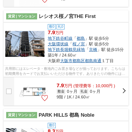
レシオス桜ノ宮THE First
賃貸 | マンション
敷0
礼0
7.9
万円
地下鉄谷町線
「
都島
」駅 徒歩5分
大阪環状線
「
桜ノ宮
」駅 徒歩5分
地下鉄長堀鶴見緑地
「
京橋
」駅 徒歩15分
築1年 / 24.60㎡
大阪府
大阪市都島区
都島南通
１丁目
共用部にはエレベータ・敷地内ごみ置き場などが揃っております。こちらは
初期費用をカードでお支払いいただける物件です。ありきたりの物件にはな
い、デザイナーズ物件ならではの魅力...
7.9
万
円
(管理費等：10,000円 )
0ヶ月
0ヶ月
敷金
礼金
9階 / 1K / 24.60㎡
PARK HILLS 都島 Noble
賃貸 | マンション
敷0
8.3
万円