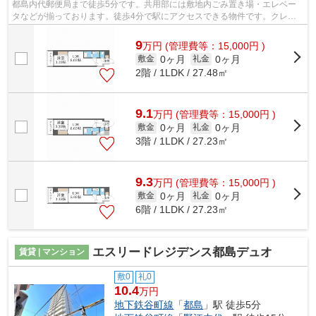
都島内代郵便局まで徒歩5分です。共用部には敷地内ごみ置き場・エレベー
タなどが揃っております。徒歩4分で駅にアクセスできる物件です。クレジ
ットカードで初期費用がお支払いいただ...
9
万
円
(管理費等：15,000円 )
0ヶ月
0ヶ月
敷金
礼金
2階 / 1LDK / 27.48㎡
9.1
万
円
(管理費等：15,000円 )
0ヶ月
0ヶ月
敷金
礼金
3階 / 1LDK / 27.23㎡
9.3
万
円
(管理費等：15,000円 )
0ヶ月
0ヶ月
敷金
礼金
6階 / 1LDK / 27.23㎡
エスリードレジデンス都島デュオ
賃貸 | マンション
敷0
礼0
10.4
万円
地下鉄谷町線
「
都島
」駅 徒歩5分