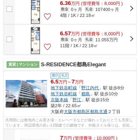
6.36
万
円
(管理費等：8,000円 )
0ヶ月
107400ヶ月
敷金
礼金
4階 / 1K / 22.18㎡
6.57
万
円
(管理費等：8,000円 )
0ヶ月
11.055万円
敷金
礼金
11階 / 1K / 22.18㎡
S-RESIDENCE都島Elegant
賃貸 | マンション
敷0
礼0
6.5
7
万円～
万円
地下鉄谷町線
「
野江内代
」駅 徒歩8分
地下鉄谷町線
「
都島
」駅 徒歩10分
京阪本線
「
野江
」駅 徒歩15分
築2年 / 22.65㎡
大阪府
大阪市都島区
都島北通
２丁目
共用部には敷地内ごみ置き場・エレベータなどが備わっておりとても充実し
ています。周辺環境の良い12階建ての建物です。外観タイル張りは、劣化が
少なくいつまも美しい外観を保ちます...
7
万
円
(管理費等：10,000円 )