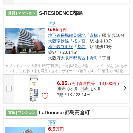
S-RESIDENCE都島
賃貸 | マンション
敷0
6.85
万円
地下鉄長堀鶴見緑地
「
京橋
」駅 徒歩10分
大阪環状線
「
桜ノ宮
」駅 徒歩10分
地下鉄谷町線
「
都島
」駅 徒歩10分
築9年 / 23.14㎡
大阪府
大阪市都島区
中野町
３丁目
セブンイレブン 大阪中野2丁目店まで徒歩3分と近場にコンビニがあるのもポ
イント。こだわり派も満足できるデザイナーズ物件です。11階建ての建物で
地域にマッチした物件。2駅利用可能...
6.85
万
円
(管理費等：13,000円 )
0ヶ月
1ヶ月
敷金
礼金
7階 / 1K / 23.14㎡
LaDouceur都島高倉町
賃貸 | マンション
敷0
6.9
万円