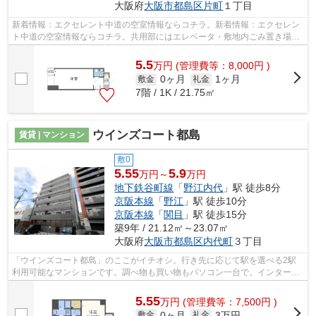
大阪府
大阪市都島区
片町
１丁目
新着情報：エクセレント中道の空室情報ならコチラ。新着情報：エクセレン
ト中道の空室情報ならコチラ。共用部にはエレベータ・敷地内ごみ置き場な
どが揃っております。外壁にはタイル...
5.5
万
円
(管理費等：8,000円 )
0ヶ月
1ヶ月
敷金
礼金
7階 / 1K / 21.75㎡
ウインズコート都島
賃貸 | マンション
敷0
5.55
5.9
万円～
万円
地下鉄谷町線
「
野江内代
」駅 徒歩8分
京阪本線
「
野江
」駅 徒歩10分
京阪本線
「
関目
」駅 徒歩15分
築9年 / 21.12㎡～23.07㎡
大阪府
大阪市都島区
内代町
３丁目
「ウインズコート都島」のここがイチオシ。行き先に応じて駅を選べる2駅
利用可能なマンションです。調べ物も買い物もパソコン一台で。インターネ
ット有り物件で試してみて下さい。利便...
5.55
万
円
(管理費等：7,500円 )
0ヶ月
3万円
敷金
礼金