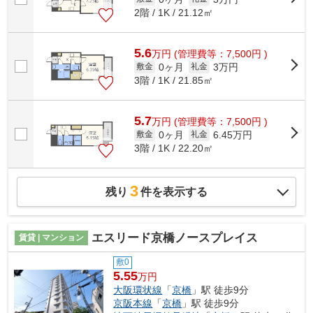
2階 / 1K / 21.12㎡
5.6
万
円
(管理費等：7,500円 )
0ヶ月
3万円
敷金
礼金
3階 / 1K / 21.85㎡
5.7
万
円
(管理費等：7,500円 )
0ヶ月
6.45万円
敷金
礼金
3階 / 1K / 22.20㎡
3
残り
件を表示する
エスリード京橋ノースプレイス
賃貸 | マンション
敷0
5.55
万円
大阪環状線
「
京橋
」駅 徒歩9分
京阪本線
「
京橋
」駅 徒歩9分