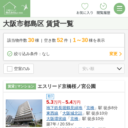
お気に入り
閲覧履歴
大阪市都島区 賃貸一覧
30
52
1～30
該当物件数
棟
空き数
件
棟を表示
変更
絞り込み条件：
なし
空室のみ
エスリード京橋桜ノ宮公園
賃貸 | マンション
敷0
5.3
5.4
万円～
万円
地下鉄長堀鶴見緑地
「
京橋
」駅 徒歩8分
東西線
「
大阪城北詰
」駅 徒歩10分
大阪環状線
「
京橋
」駅 徒歩10分
築7年 / 20.59㎡