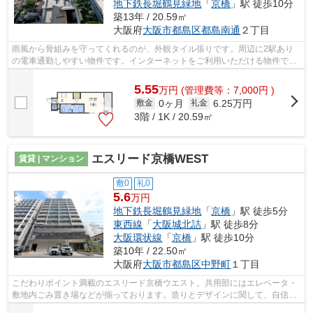
地下鉄長堀鶴見緑地
「
京橋
」駅 徒歩10分
築13年 / 20.59㎡
大阪府
大阪市都島区
都島南通
２丁目
雨風から骨組みを守ってくれるのが、外観タイル張りです。周辺に2駅あり
の電車通勤しやすい物件です。インターネットをご利用いただける物件で
す。好評の駅近物件となっており、駅より...
5.55
万
円
(管理費等：7,000円 )
0ヶ月
6.25万円
敷金
礼金
3階 / 1K / 20.59㎡
エスリード京橋WEST
賃貸 | マンション
敷0
礼0
5.6
万円
地下鉄長堀鶴見緑地
「
京橋
」駅 徒歩5分
東西線
「
大阪城北詰
」駅 徒歩8分
大阪環状線
「
京橋
」駅 徒歩10分
築10年 / 22.50㎡
大阪府
大阪市都島区
中野町
１丁目
こだわりポイント満載のエスリード京橋ウエスト。共用部にはエレベータ・
敷地内ごみ置き場などが揃っております。造りとデザインに関して、自信を
もって情報を提供できるマンションで...