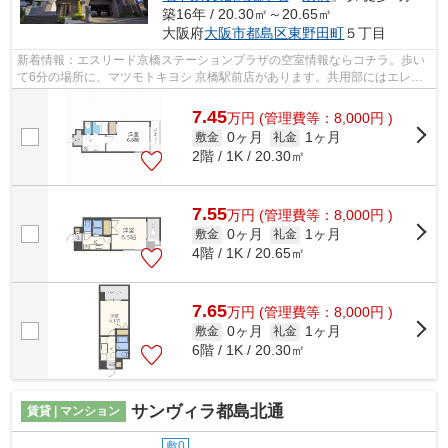
築16年 / 20.30㎡～20.65㎡
大阪府
大阪市都島区
東野田町
５丁目
新着情報：エスリード京橋ステーションプラザの空室情報ならコチラ。歩い
て6分の場所に、マツモトキヨシ 京橋駅前店があります。共用部にはエレベ
ータ・敷地内ごみ置き場などが備わっ...
7.45
万
円
(管理費等：8,000円 )
0ヶ月
1ヶ月
敷金
礼金
2階 / 1K / 20.30㎡
7.55
万
円
(管理費等：8,000円 )
0ヶ月
1ヶ月
敷金
礼金
4階 / 1K / 20.65㎡
7.65
万
円
(管理費等：8,000円 )
0ヶ月
1ヶ月
敷金
礼金
6階 / 1K / 20.30㎡
サンヴィラ都島北通
賃貸 | マンション
敷0