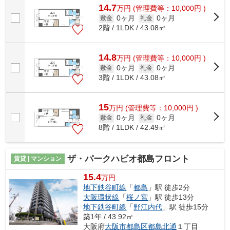
14.7
万
円
(管理費等：10,000円 )
0ヶ月
0ヶ月
敷金
礼金
2階 / 1LDK / 43.08㎡
14.8
万
円
(管理費等：10,000円 )
0ヶ月
0ヶ月
敷金
礼金
3階 / 1LDK / 43.08㎡
15
万
円
(管理費等：10,000円 )
0ヶ月
0ヶ月
敷金
礼金
8階 / 1LDK / 42.49㎡
ザ・パークハビオ都島フロント
賃貸 | マンション
15.4
万円
地下鉄谷町線
「
都島
」駅 徒歩2分
大阪環状線
「
桜ノ宮
」駅 徒歩13分
地下鉄谷町線
「
野江内代
」駅 徒歩15分
築1年 / 43.92㎡
大阪府
大阪市都島区
都島北通
１丁目