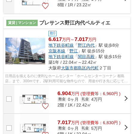
8階 / 1R / 23.22㎡
プレサンス野江内代ペルティエ
賃貸 | マンション
敷0
6.617
7.017
万円～
万円
地下鉄谷町線
「
野江内代
」駅 徒歩8分
京阪本線
「
野江
」駅 徒歩15分
地下鉄谷町線
「
関目高殿
」駅 徒歩15分
築1年 / 22.04㎡～22.42㎡
大阪府
大阪市都島区
内代町
２丁目
日用品を揃えるのに便利なホームセンター「ホームセンターコーナン 都島
店」まで、300mです。2駅利用可能な物件なので、用途や行き先に応じて経
路を選択できます。共用部にはエレベー...
6.904
万
円
(管理費等：6,960円 )
0ヶ月
4万円
敷金
礼金
2階 / 1K / 22.42㎡
7.017
万
円
(管理費等：6,830円 )
0ヶ月
5万円
敷金
礼金
6階 / 1K / 22.04㎡