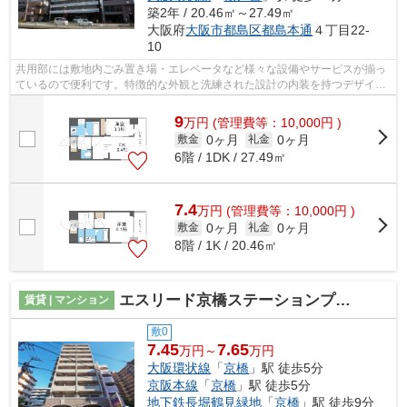
築2年 / 20.46㎡～27.49㎡
大阪府
大阪市都島区
都島本通
４丁目22-
10
共用部には敷地内ごみ置き場・エレベータなど様々な設備やサービスが揃っ
ているので便利です。特徴的な外観と洗練された設計の内装を持つデザイナ
ーズ。造りとデザインに関して、自信...
9
万
円
(管理費等：10,000円 )
0ヶ月
0ヶ月
敷金
礼金
6階 / 1DK / 27.49㎡
7.4
万
円
(管理費等：10,000円 )
0ヶ月
0ヶ月
敷金
礼金
8階 / 1K / 20.46㎡
エスリード京橋ステーションプラザ
賃貸 | マンション
敷0
7.45
7.65
万円～
万円
大阪環状線
「
京橋
」駅 徒歩5分
京阪本線
「
京橋
」駅 徒歩5分
地下鉄長堀鶴見緑地
「
京橋
」駅 徒歩9分