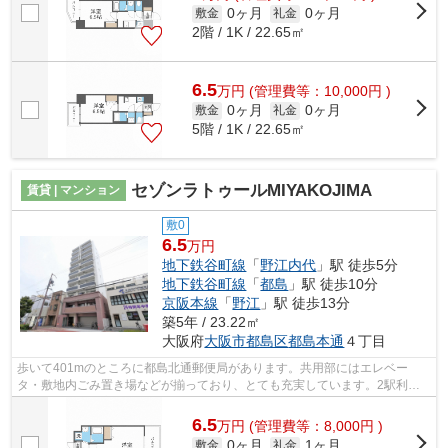
0ヶ月
0ヶ月
敷金
礼金
2階 / 1K / 22.65㎡
6.5
万
円
(管理費等：10,000円 )
0ヶ月
0ヶ月
敷金
礼金
5階 / 1K / 22.65㎡
セゾンラトゥールMIYAKOJIMA
賃貸 | マンション
敷0
6.5
万円
地下鉄谷町線
「
野江内代
」駅 徒歩5分
地下鉄谷町線
「
都島
」駅 徒歩10分
京阪本線
「
野江
」駅 徒歩13分
築5年 / 23.22㎡
大阪府
大阪市都島区
都島本通
４丁目
歩いて401mのところに都島北通郵便局があります。共用部にはエレベー
タ・敷地内ごみ置き場などが揃っており、とても充実しています。2駅利用
可能な利便性の高いマンションです。徒歩5...
6.5
万
円
(管理費等：8,000円 )
0ヶ月
1ヶ月
敷金
礼金