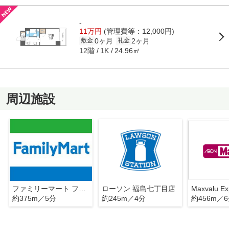
-
11万円
(管理費等：12,000円)
0ヶ月
2ヶ月
敷金
礼金
12階
24.96㎡
1K
周辺施設
ファミリーマート ファミマ!!グラングリーン大阪店
ローソン 福島七丁目店
約375m／5分
約245m／4分
約456m／