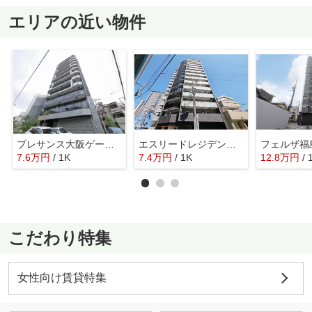
エリアの近い物件
プレサンス大阪ゲートシティ
エスリードレジデンス大阪福島サウスフラッツ
フェルザ福
7.6
万
円
/ 1K
7.4
万
円
/ 1K
12.8
万
円
/
こだわり特集
女性向け賃貸特集