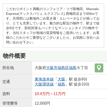
こだわりポイント満載のコンフォリア・リヴ新梅田。Maxvalu
Express(マックスバリュ エクスプレス) 西梅田店まで456mで
す。共用部には敷地内ごみ置き場・エレベータなどが揃ってお
り、とても充実しています。魅力的な駅近の物件で、駅まで徒
歩9分です。防犯対策もバッチリなマンションタイプの物件で
す。当社スタッフが地域の賃貸情報をご提供いたします。お客
様のこだわりやご要望などございましたら、お気軽に当社へお
問い合わせ下さい。
物件概要
所在地
大阪府
大阪市福島区
福島
６丁目
東海道本線
「
大阪
」駅 徒歩9分
交通
大阪環状線
「
福島
」駅 徒歩10分
賃料
10.4万円～11万円
管理費等
12,000円