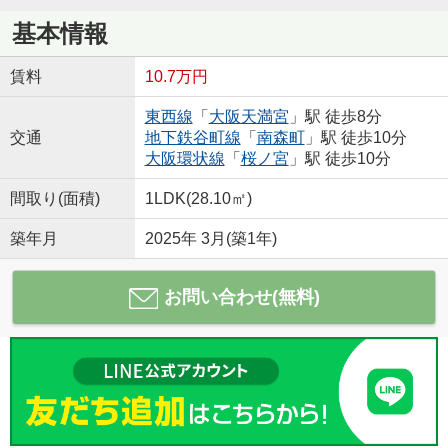
基本情報
賃料
10.7万円
東西線
「
大阪天満宮
」駅 徒歩8分
交通
地下鉄谷町線
「
南森町
」駅 徒歩10分
大阪環状線
「
桜ノ宮
」駅 徒歩10分
間取り(面積)
1LDK(28.10㎡)
築年月
2025年 3月(築1年)
お問い合わせ(無料)