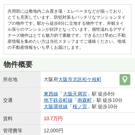
共用部には敷地内ごみ置き場・エレベータなどが揃っており、
とても充実しています。防犯対策もバッチリなマンションタイ
プの物件です。駅から徒歩8分に立地する物件です。外観タイ
ル張りのマンションが好評となっています。個性溢れるデザイ
ナーズ物件はとても魅力的で素敵です。できるだけ早めに不動
産情報を集めたい方は当社スタッフまでご連絡ください。地域
の不動産情報をいち早くお届けします。
物件概要
所在地
大阪府
大阪市北区
松ケ枝町
東西線
「
大阪天満宮
」駅 徒歩8分
交通
地下鉄谷町線
「
南森町
」駅 徒歩10分
大阪環状線
「
桜ノ宮
」駅 徒歩10分
賃料
10.7万円
管理費等
12,000円