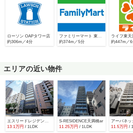
ローソン OAPタワー店
ファミリーマート 東天満一丁目店
ライフ東天
約306m／4分
約374m／5分
約447m／
エリアの近い物件
エスリードレジデンス梅田クラスシティ
S-RESIDENCE天満橋ar
アーバネッ
13.1
万
円
/ 1LDK
11.25
万
円
/ 1LDK
11.5
万
円
/