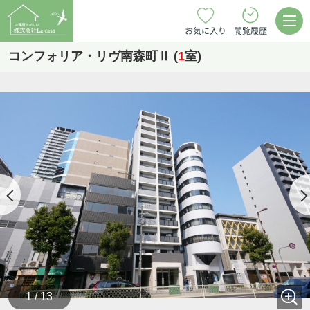
お気に入り
閲覧履歴
コンフォリア・リヴ南森町Ⅱ (
1
室)
1 / 13