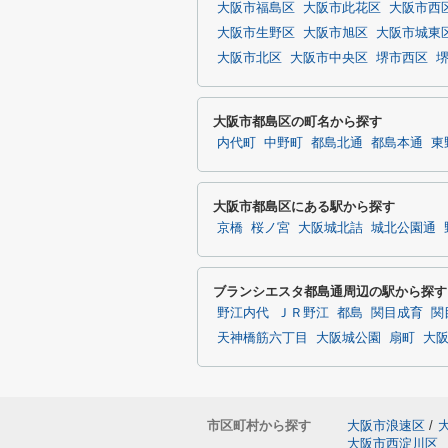
大阪市福島区
大阪市此花区
大阪市西
大阪市生野区
大阪市旭区
大阪市城東
大阪市北区
大阪市中央区
堺市西区
大阪市都島区の町名から探す
内代町
中野町
都島北通
都島本通
東
大阪市都島区にある駅から探す
京橋
桜ノ宮
大阪城北詰
城北公園通
ブランシエスタ都島通周辺の駅から探す
野江内代
ＪＲ野江
都島
関目成育
関
天神橋筋六丁目
大阪城公園
扇町
大
市区町村から探す
大阪市浪速区
/
大阪市西淀川区