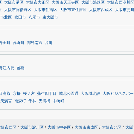
区
大阪市港区
大阪市大正区
大阪市天王寺区
大阪市浪速区
大阪市西淀川
区
大阪市阿倍野区
大阪市住吉区
大阪市東住吉区
大阪市西成区
大阪市淀
堺市北区
吹田市
八尾市
東大阪市
野田町
高倉町
都島南通
片町
野江内代
都島
目高殿
京橋
桜ノ宮
蒲生四丁目
城北公園通
大阪城北詰
大阪ビジネスパー
阪天満宮
南森町
千林
天満橋
中崎町
大阪市西区
/
大阪市淀川区
/
大阪市中央区
/
大阪市東成区
/
大阪市北区
/
大阪