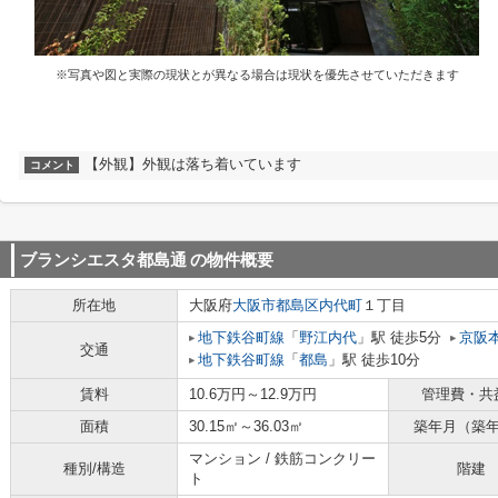
※写真や図と実際の現状とが異なる場合は現状を優先させていただきます
【外観】外観は落ち着いています
コメント
ブランシエスタ都島通
の物件概要
所在地
大阪府
大阪市都島区
内代町
１丁目
地下鉄谷町線
「
野江内代
」駅 徒歩5分
京阪
交通
地下鉄谷町線
「
都島
」駅 徒歩10分
賃料
10.6万円～12.9万円
管理費・共
面積
30.15㎡～36.03㎡
築年月（築
マンション / 鉄筋コンクリー
種別/構造
階建
ト