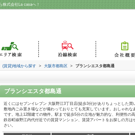
式会社La casaへ！
(賃貸)地域から探す
>
大阪市都島区
>
ブランシエスタ都島通
ブランシエスタ都島通
近くにはセブンイレブン 大阪野江3丁目店(徒歩3分)がありちょっとした
敷地内ごみ置き場などが備わっておりとても充実しています。おしゃれな
です。地上12階建ての物件。駅まで徒歩5分の立地が魅力的な、利便性の
鉄谷町線野江内代付近での賃貸マンション、賃貸アパートをお探しの方は
さい。