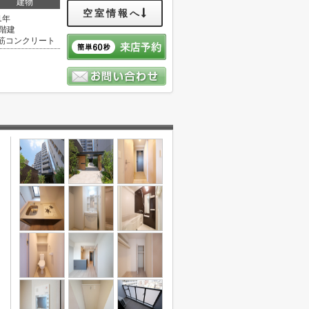
建物
空室情報へ
1年
2階建
筋コンクリート