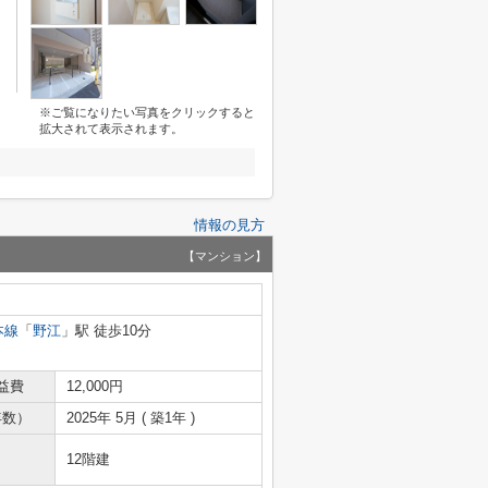
※ご覧になりたい写真をクリックすると
拡大されて表示されます。
情報の見方
【マンション】
本線
「
野江
」駅 徒歩10分
益費
12,000円
年数）
2025年 5月 ( 築1年 )
12階建