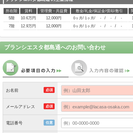
所在階
賃料
管理費・共益費
敷金/礼金/保証金/償却/敷引
5階
10.6万円
12,000円
/
/
/
/
0ヶ月
1ヶ月
-
-
-
7階
12.9万円
12,000円
/
/
/
/
0ヶ月
1ヶ月
-
-
-
ブランシエスタ都島通
へのお問い合わせ
お名前
必須
メールアドレス
必須
電話番号
任意