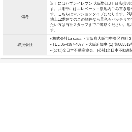
近くにはセブンイレブン 大阪野江3丁目店(徒歩
す。共用部にはエレベータ・敷地内ごみ置き場
す。こちらはマンションタイプになります。2
備考
地上12階建てのこの物件なら景色もバッチリ
たい方は当社スタッフまでご連絡ください。地
す。
株式会社La casa
大阪府大阪市中央区谷町３丁
TEL:06-4397-4877
大阪府知事 (1) 第065519
取扱会社
(公社)全日本不動産協会、(公社)全日本不動