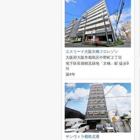
エスリード大阪京橋フロレゾン
大阪府大阪市都島区中野町２丁目
地下鉄長堀鶴見緑地「京橋」駅 徒歩9
分
築4年
サンヴィラ都島北通