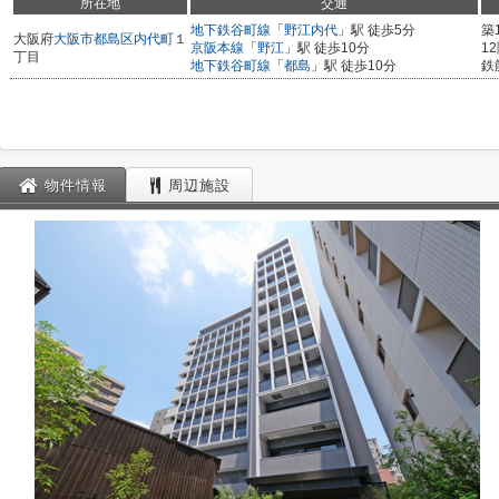
所在地
交通
地下鉄谷町線
「
野江内代
」駅 徒歩5分
築
大阪府
大阪市都島区
内代町
１
京阪本線
「
野江
」駅 徒歩10分
1
丁目
地下鉄谷町線
「
都島
」駅 徒歩10分
鉄
物件情報
周辺施設