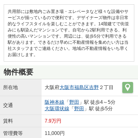
共用部には敷地内ごみ置き場・エレベータなど様々な設備やサ
ービスが揃っているので便利です。デザイナーズ物件は非日常
的なライフスタイルを楽しむことができます。14階建てで街並
みにも馴染んだマンションです。自宅から2駅利用できる、利
便性の高いマンションです。周辺には、徒歩5分で利用できる
駅があります。できるだけ早めに不動産情報を集めたい方は当
社スタッフまでご連絡ください。地域の不動産情報をいち早く
お届けします。
物件概要
所在地
大阪府
大阪市福島区
吉野
２丁目
阪神本線
「
野田
」駅 徒歩4～5分
交通
大阪環状線
「
野田
」駅 徒歩5分
賃料
7.9万円
管理費等
11,000円