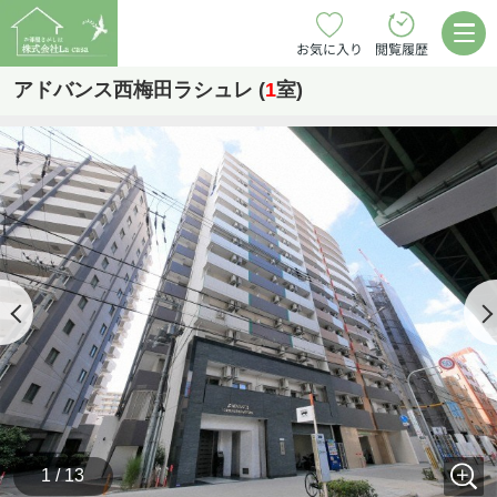
お気に入り
閲覧履歴
アドバンス西梅田ラシュレ (
1
室)
1 / 13