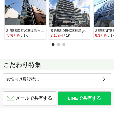
S-RESIDENCE福島玉川Tres
S-RESIDENCE福島grande
SERENiTE
7.76
万
円
/ 1K
7.1
万
円
/ 1K
8.3
万
円
/ 1
こだわり特集
女性向け賃貸特集
メールで共有する
LINEで共有する