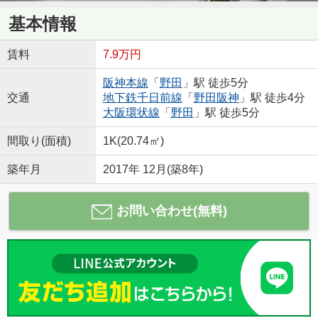
基本情報
賃料
7.9万円
阪神本線
「
野田
」駅 徒歩5分
交通
地下鉄千日前線
「
野田阪神
」駅 徒歩4分
大阪環状線
「
野田
」駅 徒歩5分
間取り(面積)
1K(20.74㎡)
築年月
2017年 12月(築8年)
お問い合わせ(無料)