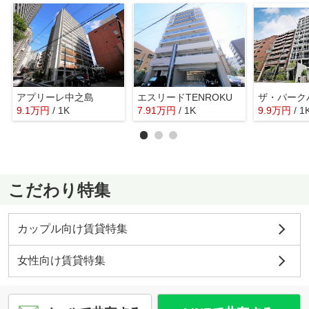
アプリーレ中之島
エスリードTENROKU
ザ・パーク
9.1
万
円
/ 1K
7.91
万
円
/ 1K
9.9
万
円
/ 1
こだわり特集
カップル向け賃貸特集
女性向け賃貸特集