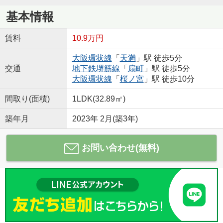
基本情報
賃料
10.9万円
大阪環状線
「
天満
」駅 徒歩5分
交通
地下鉄堺筋線
「
扇町
」駅 徒歩5分
大阪環状線
「
桜ノ宮
」駅 徒歩10分
間取り(面積)
1LDK(32.89㎡)
築年月
2023年 2月(築3年)
お問い合わせ(無料)