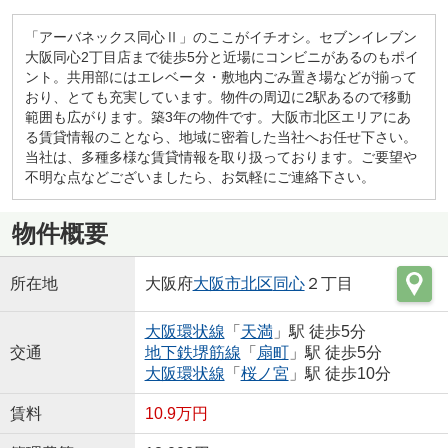
「アーバネックス同心Ⅱ」のここがイチオシ。セブンイレブン
大阪同心2丁目店まで徒歩5分と近場にコンビニがあるのもポイ
ント。共用部にはエレベータ・敷地内ごみ置き場などが揃って
おり、とても充実しています。物件の周辺に2駅あるので移動
範囲も広がります。築3年の物件です。大阪市北区エリアにあ
る賃貸情報のことなら、地域に密着した当社へお任せ下さい。
当社は、多種多様な賃貸情報を取り扱っております。ご要望や
不明な点などございましたら、お気軽にご連絡下さい。
物件概要
所在地
大阪府
大阪市北区
同心
２丁目
大阪環状線
「
天満
」駅 徒歩5分
交通
地下鉄堺筋線
「
扇町
」駅 徒歩5分
大阪環状線
「
桜ノ宮
」駅 徒歩10分
賃料
10.9万円