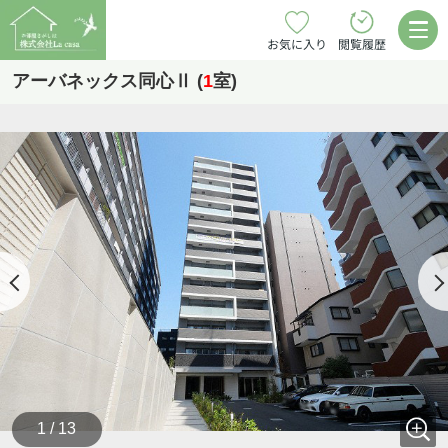
お気に入り
閲覧履歴
アーバネックス同心Ⅱ (
1
室)
1 / 13