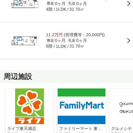
0ヶ月
0ヶ月
敷金
礼金
4階
31.70㎡
1LDK
11.2万円
(管理費等：20,000円)
0ヶ月
0ヶ月
敷金
礼金
6階
31.70㎡
1LDK
周辺施設
ライフ東天満店
ファミリーマート 東天満一丁目店
グルメシテ