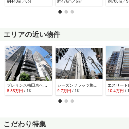
約448m／6分
約476m／6分
約708m／
エリアの近い物件
プレサンス梅田東ベータ
シーズンフラッツ梅田NORTH
8.35
万
円
/ 1K
9.7
万
円
/ 1K
10.4
万
円
/ 
こだわり特集