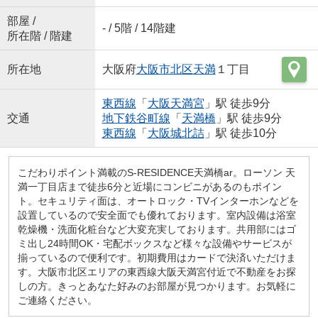
部屋 /
- / 5階 / 14階建
所在階 / 階建
所在地
大阪府
大阪市北区
天満
１丁目
東西線
「
大阪天満宮
」駅 徒歩9分
交通
地下鉄谷町線
「
天満橋
」駅 徒歩9分
東西線
「
大阪城北詰
」駅 徒歩10分
こだわりポイント満載のS-RESIDENCE天満橋ar。ローソン 天
満一丁目店まで徒歩6分と近場にコンビニがあるのもポイン
ト。セキュリティ面は、オートロック・TVインターホンなどを
設置しているので安全面でも優れております。室内設備は浴室
乾燥機・洗面化粧台など大変充実しております。共用部にはゴ
ミ出し24時間OK・宅配ボックスなど様々な設備やサービスが
揃っているので便利です。初期費用はカードで決済いただけま
す。大阪市北区エリアの東西線大阪天満宮付近で不動産をお探
しの方。きっとあなた好みのお部屋が見つかります。お気軽に
ご連絡ください。