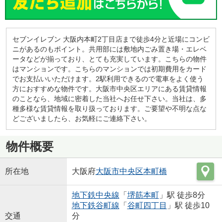
セブンイレブン 大阪内本町2丁目店まで徒歩4分と近場にコンビ
ニがあるのもポイント。共用部には敷地内ごみ置き場・エレベ
ータなどが揃っており、とても充実しています。こちらの物件
はマンションです。こちらのマンションでは初期費用をカード
でお支払いいただけます。2駅利用できるので電車をよく使う
方におすすめな物件です。大阪市中央区エリアにある賃貸情報
のことなら、地域に密着した当社へお任せ下さい。当社は、多
種多様な賃貸情報を取り扱っております。ご要望や不明な点な
どございましたら、お気軽にご連絡下さい。
物件概要
所在地
大阪府
大阪市中央区
本町橋
地下鉄中央線
「
堺筋本町
」駅 徒歩8分
地下鉄谷町線
「
谷町四丁目
」駅 徒歩10
交通
分