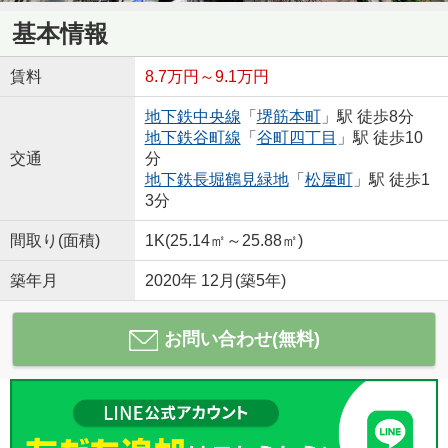
基本情報
賃料
8.7万円～9.1万円
地下鉄中央線
「
堺筋本町
」駅 徒歩8分
地下鉄谷町線
「
谷町四丁目
」駅 徒歩10
交通
分
地下鉄長堀鶴見緑地
「
松屋町
」駅 徒歩1
3分
間取り(面積)
1K(25.14㎡～25.88㎡)
築年月
2020年 12月(築5年)
お問い合わせ(無料)