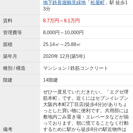
地下鉄長堀鶴見緑地
「
松屋町
」駅 徒歩1
3分
賃料
8.7万円～9.1万円
管理費等
8,000円～10,000円
面積
25.14㎡～25.88㎡
築年月
2020年 12月(築5年)
種別 / 構造
マンション / 鉄筋コンクリート
階建
14階建
ぜひ一度見ていただきたい、「エグゼ堺
筋本町」です。近くにはセブンイレブン
大阪内本町2丁目店(徒歩4分)がありちょ
っとした買い物に便利です。共用部には
敷地内ごみ置き場・エレベータなどが揃
っております。朝に慌てることなく行動
備考
するために駅から徒歩8分の駅近物件は