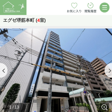
お気に入り
閲覧履歴
エグゼ堺筋本町 (
4
室)
1 / 13