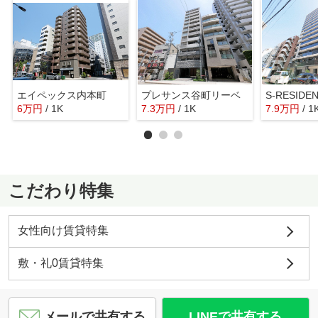
エイペックス内本町
プレサンス谷町リーベ
6
万
円
/ 1K
7.3
万
円
/ 1K
7.9
万
円
/ 1
こだわり特集
女性向け賃貸特集
敷・礼0賃貸特集
メールで共有する
LINEで共有する