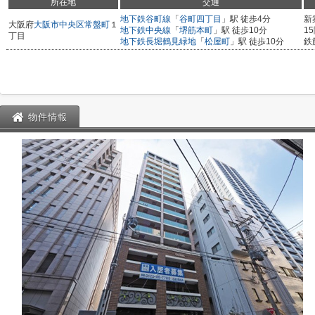
所在地
交通
地下鉄谷町線
「
谷町四丁目
」駅 徒歩4分
新
大阪府
大阪市中央区
常盤町
１
地下鉄中央線
「
堺筋本町
」駅 徒歩10分
1
丁目
地下鉄長堀鶴見緑地
「
松屋町
」駅 徒歩10分
鉄
物件情報