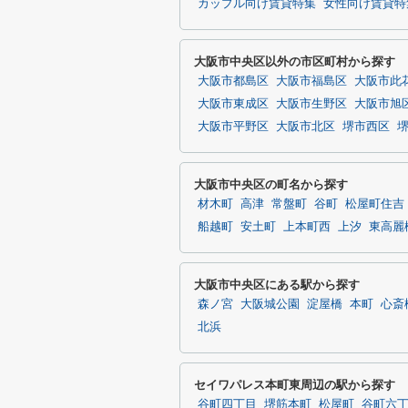
カップル向け賃貸特集
女性向け賃貸特
大阪市中央区以外の市区町村から探す
大阪市都島区
大阪市福島区
大阪市此
大阪市東成区
大阪市生野区
大阪市旭
大阪市平野区
大阪市北区
堺市西区
大阪市中央区の町名から探す
材木町
高津
常盤町
谷町
松屋町住吉
船越町
安土町
上本町西
上汐
東高麗
大阪市中央区にある駅から探す
森ノ宮
大阪城公園
淀屋橋
本町
心斎
北浜
セイワパレス本町東周辺の駅から探す
谷町四丁目
堺筋本町
松屋町
谷町六