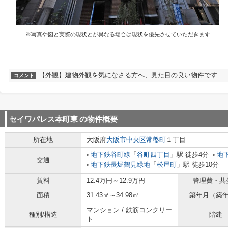
※写真や図と実際の現状とが異なる場合は現状を優先させていただきます
【外観】建物外観を気になさる方へ、見た目の良い物件です
コメント
セイワパレス本町東
の物件概要
所在地
大阪府
大阪市中央区
常盤町
１丁目
地下鉄谷町線
「
谷町四丁目
」駅 徒歩4分
地
交通
地下鉄長堀鶴見緑地
「
松屋町
」駅 徒歩10分
賃料
12.4万円～12.9万円
管理費・共
面積
31.43㎡～34.98㎡
築年月（築
マンション / 鉄筋コンクリー
種別/構造
階建
ト