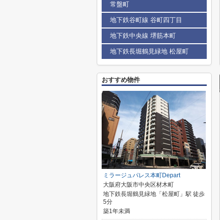
常盤町
地下鉄谷町線 谷町四丁目
地下鉄中央線 堺筋本町
地下鉄長堀鶴見緑地 松屋町
おすすめ物件
ミラージュパレス本町Depart
大阪府大阪市中央区材木町
地下鉄長堀鶴見緑地「松屋町」駅 徒歩
5分
築1年未満