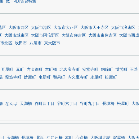
集
敷・礼0賃貸特集
花区
大阪市西区
大阪市港区
大阪市大正区
大阪市天王寺区
大阪市浪速区
区
大阪市城東区
大阪市阿倍野区
大阪市住吉区
大阪市東住吉区
大阪市西
堺市北区
吹田市
八尾市
東大阪市
瓦屋町
瓦町
内淡路町
本町橋
北久宝寺町
安堂寺町
釣鐘町
博労町
玉造
橋
龍造寺町
鎗屋町
南新町
和泉町
内久宝寺町
糸屋町
松屋町
橋
なんば
天満橋
谷町四丁目
谷町六丁目
谷町九丁目
長堀橋
松屋町
大
丁目
天満橋
長堀橋
北浜
なにわ橋
本町
心斎橋
大阪城北詰
淀屋橋
大阪