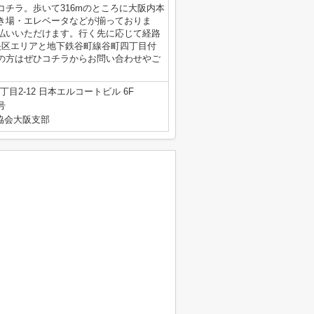
チラ。歩いて316mのところに大阪内本
き場・エレベータなどが揃っておりま
払いいただけます。行く先に応じて経路
央区エリアと地下鉄谷町線谷町四丁目付
の方はぜひコチラからお問い合わせやご
目2-12 日本エルコートビル 6F
号
産協会大阪支部