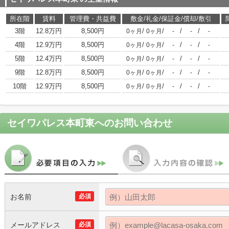
所在階
賃料
管理費・共益費
敷金/礼金/保証金/償却/敷引
3階
12.8万円
8,500円
/
/
/
/
0ヶ月
0ヶ月
-
-
-
4階
12.9万円
8,500円
/
/
/
/
0ヶ月
0ヶ月
-
-
-
5階
12.4万円
8,500円
/
/
/
/
0ヶ月
0ヶ月
-
-
-
9階
12.8万円
8,500円
/
/
/
/
0ヶ月
0ヶ月
-
-
-
10階
12.9万円
8,500円
/
/
/
/
0ヶ月
0ヶ月
-
-
-
セイワパレス本町東
へのお問い合わせ
お名前
必須
メールアドレス
必須