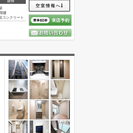
建物
空室情報へ
築
5階建
筋コンクリート