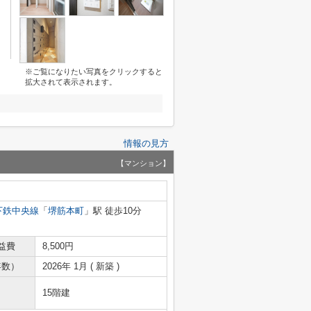
※ご覧になりたい写真をクリックすると
拡大されて表示されます。
情報の見方
【マンション】
下鉄中央線
「
堺筋本町
」駅 徒歩10分
益費
8,500円
年数）
2026年 1月 ( 新築 )
15階建